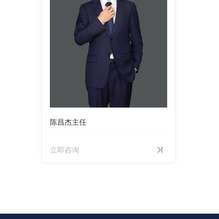
陈昌杰主任
立即咨询