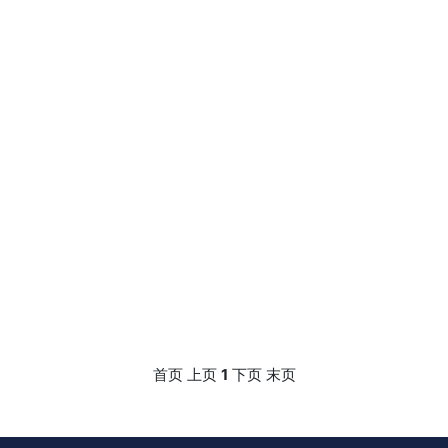
首页
上页
1
下页
末页